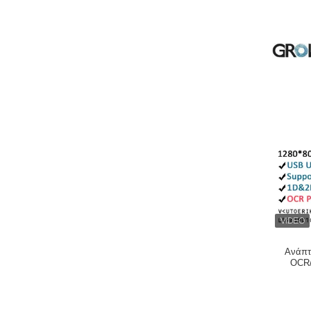
Ανάπτ
OCR/
Υποσ