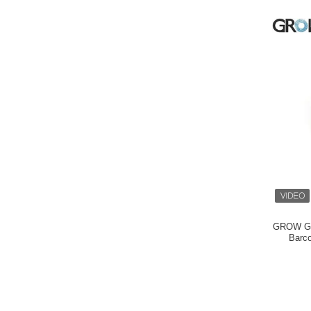
GROW GM
Barc
UA