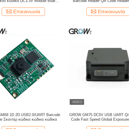
κού κώδικα DC3.3V Module Board
Barcode Reader QR Code Reader
32 Διασύνδεση 1D/2D QR Bar Code
Reader PDF417 για Arduino
Επικοινωνία
Επικοινωνία
M68 1D 2D USB2.0/UART Barcode
GROW GM75 DC5V USB UART Qr 
de Σκαντέρ κώδικα κώδικα κώδικα
Code Fast Speed Global Exposure
Scanner Module Reader για το νο
Express Box