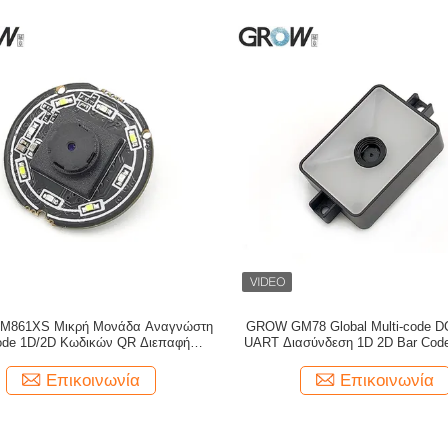
861XS Μικρή Μονάδα Αναγνώστη
GROW GM78 Global Multi-code 
ode 1D/2D Κωδικών QR Διεπαφή
UART Διασύνδεση 1D 2D Bar Cod
RT/USB Λευκό Πράσινο LED
Scanner Module Reader Υποστήρι
AZTEC PDF417
Επικοινωνία
Επικοινωνία