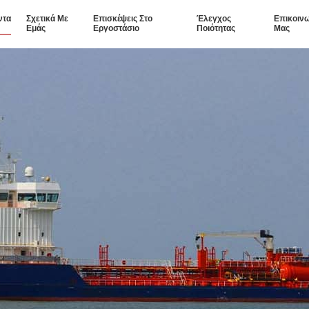
ντα
Σχετικά Με
Επισκέψεις Στο
Έλεγχος
Επικοιν
Εμάς
Εργοστάσιο
Ποιότητας
Μας