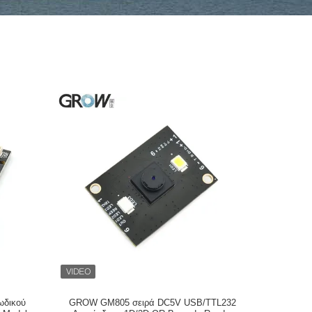
ωδικού
GROW GM805 σειρά DC5V USB/TTL232