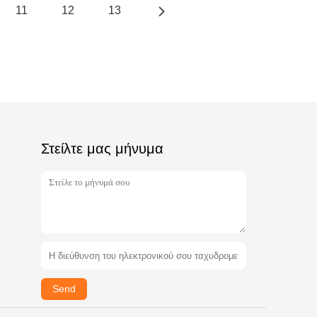
11
12
13
Στείλτε μας μήνυμα
Send