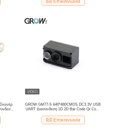
Επικοινωνία
Σκανέρ
GROW GM77-S 640*480CMOS DC3.3V USB
σύνδεση
UART Διασύνδεση 1D 2D Bar Code Qr Code
Android
Scanner Module Reader Passport Code
s
Διαβάσιμος Arduino
Επικοινωνία