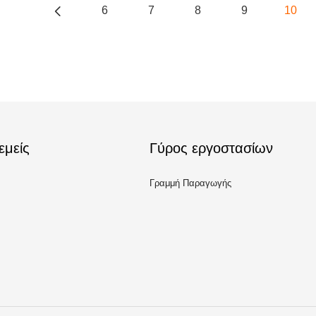
6
7
8
9
10
εμείς
Γύρος εργοστασίων
Γραμμή Παραγωγής