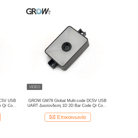
DC5V USB
GROW GM78 Global Multi-code DC5V USB
e Qr Code
UART Διασύνδεση 1D 2D Bar Code Qr Code
ξη QR DM
Scanner Module Reader Υποστήριξη QR DM
AZTEC PDF417
Επικοινωνία