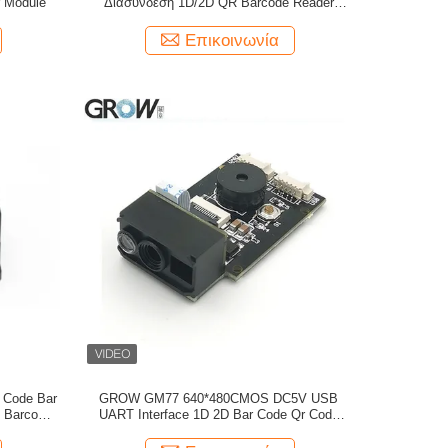
 Module
Διασύνδεση 1D/2D QR Barcode Reader
PDF417 Barcode Scanner Module για το
Arduino Windows Android
Επικοινωνία
Code Bar
GROW GM77 640*480CMOS DC5V USB
 Barcode
UART Interface 1D 2D Bar Code Qr Code
σοκομείο
Scanner Module Reader Passport Code
Διαβάσιμο