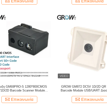
Επικοινωνία
Επικοινωνία
υξη GM69PRO-S 1280*800CMOS
GROW GM872 DC5V 1D/2D QR 
1D/2D Barcode Scanner Module
Barcode Module USB/UART Δια
τήριξη Ocr Κωδικός διαβατηρίου
Διαβάστης Barcode Υποστήριξη 
Windows Arduino For Bu
Επικοινωνία
Επικοινωνία