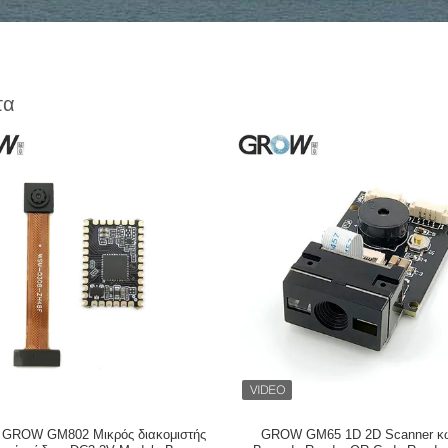
τα
ά GROW GM802 Μικρός διακομιστής
GROW GM65 1D 2D Scanner κ