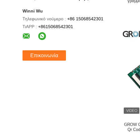
γραμμι
USB/TTL2
Winni Wu
Τηλεφωνικό νούμερο :
+86 15068542301
ΤιAPP :
+8615068542301
Επικοινωνία
GROW G
Qr Co