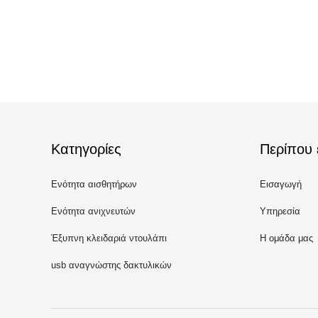
Κατηγορίες
Περίπου 
Ενότητα αισθητήρων
Εισαγωγή
δακτυλικών αποτυπωμάτων
Ενότητα ανιχνευτών
Υπηρεσία
γραμμωτών κωδίκων
Έξυπνη κλειδαριά ντουλάπι
Η ομάδα μας
usb αναγνώστης δακτυλικών
αποτυπωμάτων